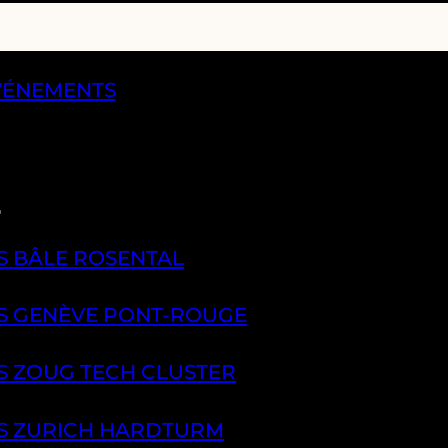
ÉVÉNEMENTS
S BÂLE ROSENTAL
S GENÈVE PONT-ROUGE
S ZOUG TECH CLUSTER
S ZURICH HARDTURM