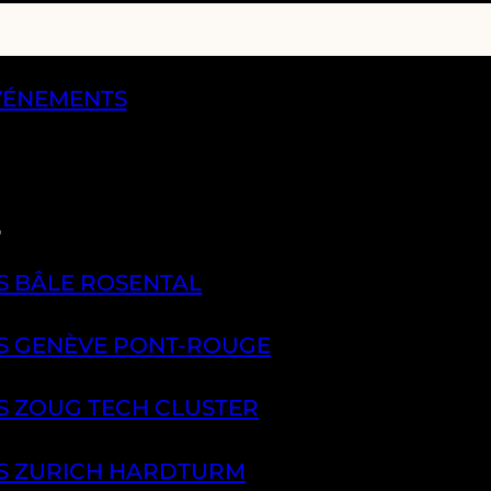
ÉVÉNEMENTS
S BÂLE ROSENTAL
S GENÈVE PONT-ROUGE
S ZOUG TECH CLUSTER
S ZURICH HARDTURM