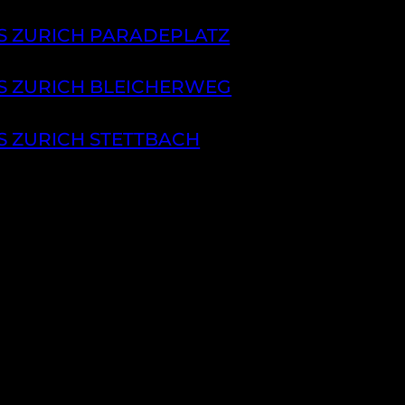
S ZURICH PARADEPLATZ
S ZURICH BLEICHERWEG
 ZURICH STETTBACH