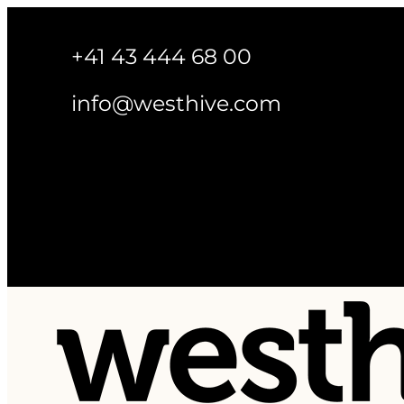
+41 43 444 68 00
info@westhive.com