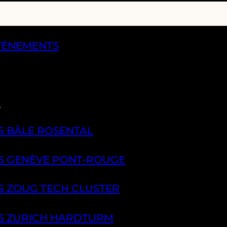
ÉVÉNEMENTS
S BÂLE ROSENTAL
S GENÈVE PONT-ROUGE
S ZOUG TECH CLUSTER
S ZURICH HARDTURM